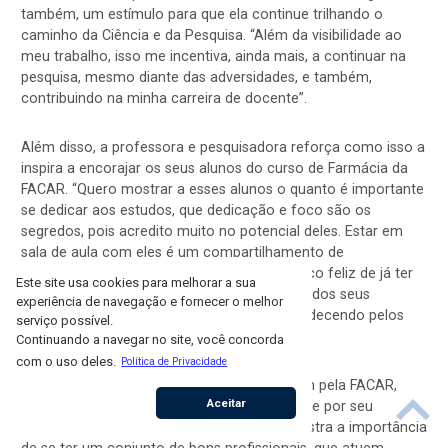
também, um estímulo para que ela continue trilhando o
caminho da Ciência e da Pesquisa. “Além da visibilidade ao
meu trabalho, isso me incentiva, ainda mais, a continuar na
pesquisa, mesmo diante das adversidades, e também,
contribuindo na minha carreira de docente”.
Além disso, a professora e pesquisadora reforça como isso a
inspira a encorajar os seus alunos do curso de Farmácia da
FACAR. “Quero mostrar a esses alunos o quanto é importante
se dedicar aos estudos, que dedicação e foco são os
segredos, pois acredito muito no potencial deles. Estar em
sala de aula com eles é um compartilhamento de
experiências técnicas, bem como de vida. Fico feliz de já ter
Este site usa cookies para melhorar a sua
formado turma, de eles me mandarem foto dos seus
experiência de navegação e fornecer o melhor
registros no conselho de Farmácia, me agradecendo pelos
serviço possível.
ensinamentos”.
Continuando a navegar no site, você concorda
com o uso deles.
Política de Privacidade
Esse prêmio tem sido comemorado também pela FACAR,
Aceitar
Instituição na qual a doutora Paula trabalha, e por seu
colegas de trabalho, já que a premiação mostra a importância