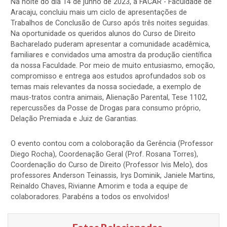
Na noite do dia 14 de junho de 2023, a FACAR - Faculdade de
Aracaju, concluiu mais um ciclo de apresentações de
Trabalhos de Conclusão de Curso após três noites seguidas.
Na oportunidade os queridos alunos do Curso de Direito
Bacharelado puderam apresentar a comunidade acadêmica,
familiares e convidados uma amostra da produção científica
da nossa Faculdade. Por meio de muito entusiasmo, emoção,
compromisso e entrega aos estudos aprofundados sob os
temas mais relevantes da nossa sociedade, a exemplo de
maus-tratos contra animais, Alienação Parental, Tese 1102,
repercussões da Posse de Drogas para consumo próprio,
Delação Premiada e Juiz de Garantias.
O evento contou com a coloboração da Gerência (Professor
Diego Rocha), Coordenação Geral (Prof. Rosana Torres),
Coordenação do Curso de Direito (Professor Ivis Melo), dos
professores Anderson Teinassis, Irys Dominik, Janiele Martins,
Reinaldo Chaves, Rivianne Amorim e toda a equipe de
colaboradores. Parabéns a todos os envolvidos!